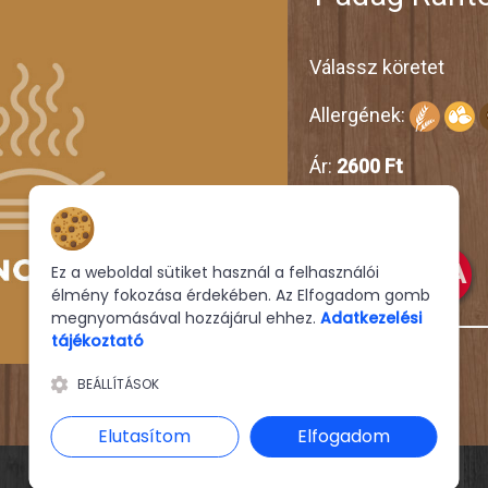
Válassz köretet
Allergének:
Ár:
2600 Ft
Hozzájárulás a sütikhez
KOSÁRBA
Ez a weboldal sütiket használ a felhasználói
élmény fokozása érdekében. Az Elfogadom gomb
megnyomásával hozzájárul ehhez.
Adatkezelési
tájékoztató
BEÁLLÍTÁSOK
Elutasítom
Elfogadom