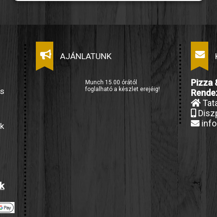
AJÁNLATUNK
Pizza 
Munch 15.00 órától
foglalható a készlet erejéig!
es
Rende
Tata
Diszp
inf
nk
ak