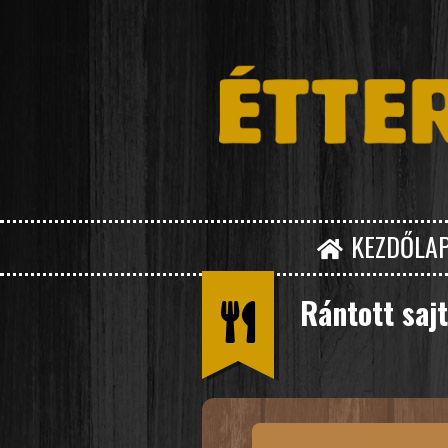
KEZDŐLA
Rántott sajt