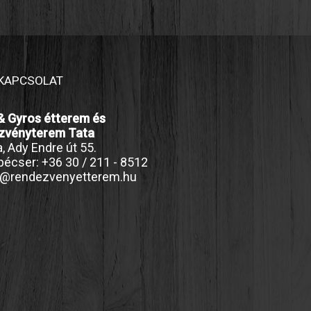
KAPCSOLAT
& Gyros étterem és
zvényterem Tata
, Ady Endre út 55.
écser: +36 30 / 211 - 8512
o@rendezvenyetterem.hu