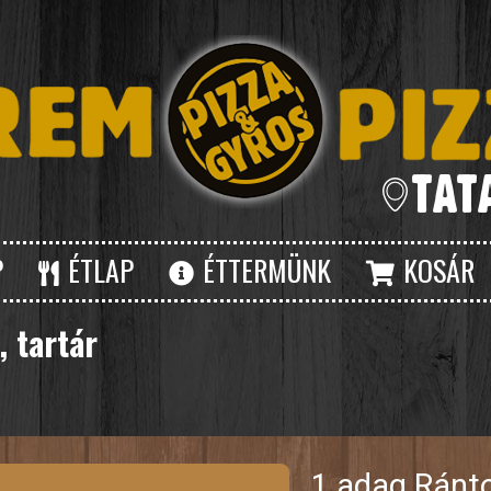
P
ÉTLAP
ÉTTERMÜNK
KOSÁR
, tartár
1 adag Rántot