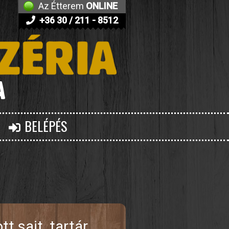
Az Étterem
ONLINE
+36 30 / 211 - 8512
BELÉPÉS
t sajt, tartár