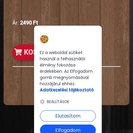
Ár:
2490 Ft
Hozzájárulás a
sütikhez
KOSÁRBA
Ez a weboldal sütiket
használ a felhasználói
élmény fokozása
érdekében. Az Elfogadom
gomb megnyomásával
hozzájárul ehhez.
Adatkezelési tájékoztató
BEÁLLÍTÁSOK
Elutasítom
Elfogadom