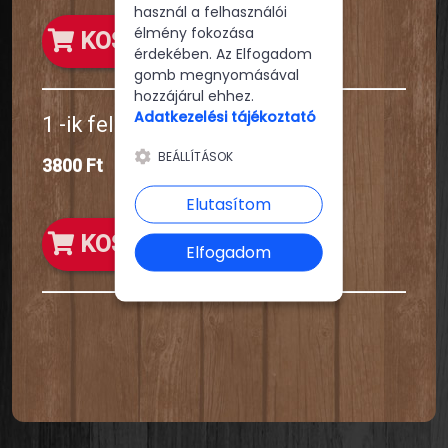
használ a felhasználói
élmény fokozása
KOSÁRBA
érdekében. Az Elfogadom
gomb megnyomásával
hozzájárul ehhez.
Adatkezelési tájékoztató
1 -ik fele 60as Magyaros pizza
BEÁLLÍTÁSOK
3800 Ft
Elutasítom
KOSÁRBA
Elfogadom