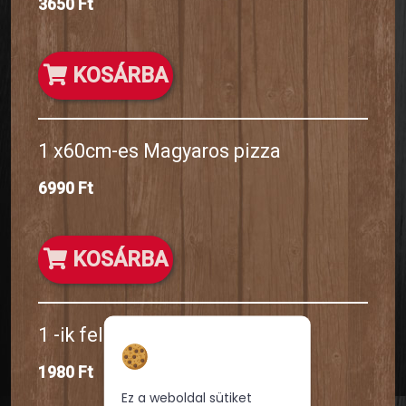
3650 Ft
KOSÁRBA
1 x60cm-es Magyaros pizza
6990 Ft
KOSÁRBA
1 -ik fele 32es Magyaros pizza
Hozzájárulás a
sütikhez
1980 Ft
Ez a weboldal sütiket