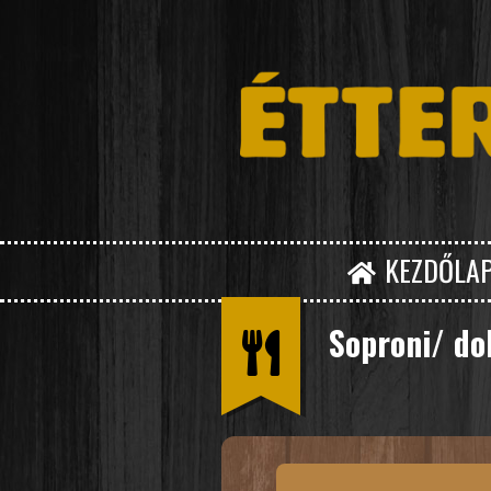
KEZDŐLA
Soproni/ do