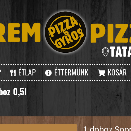
P
ÉTLAP
ÉTTERMÜNK
KOSÁR
boz 0,5l
1 doboz Sopr