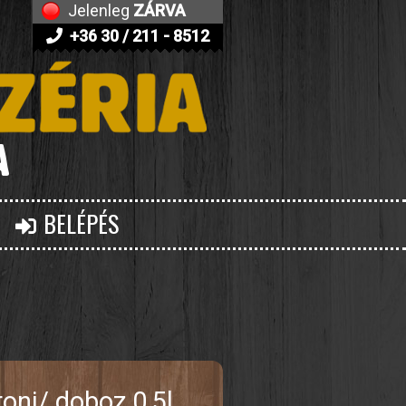
Jelenleg
ZÁRVA
+36 30 / 211 - 8512
BELÉPÉS
oni/ doboz 0,5l