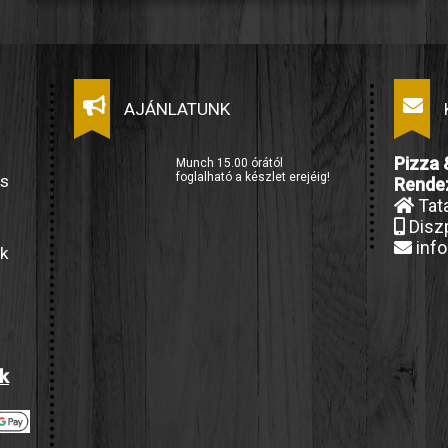
AJÁNLATUNK
Pizza 
Munch 15.00 órától
foglalható a készlet erejéig!
es
Rende
Tata
Diszp
inf
nk
ak