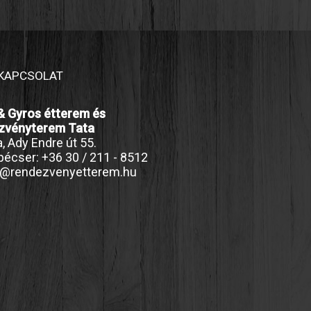
KAPCSOLAT
& Gyros étterem és
zvényterem Tata
, Ady Endre út 55.
écser: +36 30 / 211 - 8512
o@rendezvenyetterem.hu