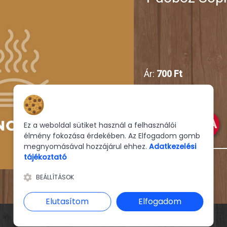
Ár:
700 Ft
Hozzájárulás a sütikhez
KOSÁRBA
Ez a weboldal sütiket használ a felhasználói
élmény fokozása érdekében. Az Elfogadom gomb
megnyomásával hozzájárul ehhez.
Adatkezelési
tájékoztató
BEÁLLÍTÁSOK
Elutasítom
Elfogadom